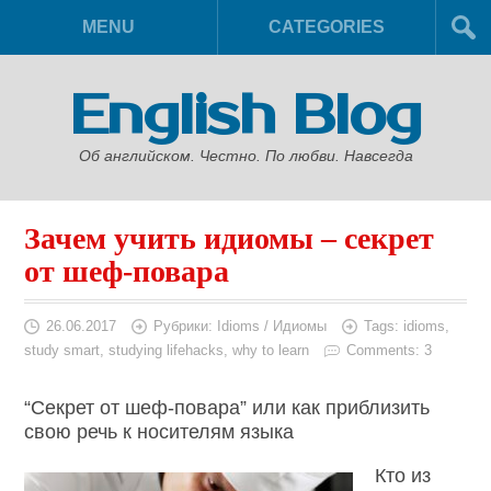
MENU
CATEGORIES
English Blog
Об английском. Честно. По любви. Навсегда
Зачем учить идиомы – секрет
от шеф-повара
26.06.2017
Рубрики:
Idioms / Идиомы
Tags:
idioms
,
study smart
,
studying lifehacks
,
why to learn
Comments: 3
“Секрет от шеф-повара” или как приблизить
свою речь к носителям языка
Кто из