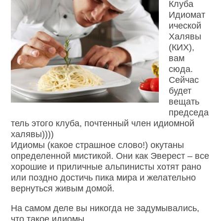
Клуба
Идиомат
ической
Халявы
(КИХ),
вам
сюда.
Сейчас
будет
вещать
председа
тель этого клуба, почтенный член идиомной
халявы))))
Идиомы (какое страшное слово!) окутаны
определенной мистикой. Они как Эверест – все
хорошие и приличные альпинисты хотят рано
или поздно достичь пика мира и желательно
вернуться живым домой.
На самом деле вы никогда не задумывались,
что такое идиомы.