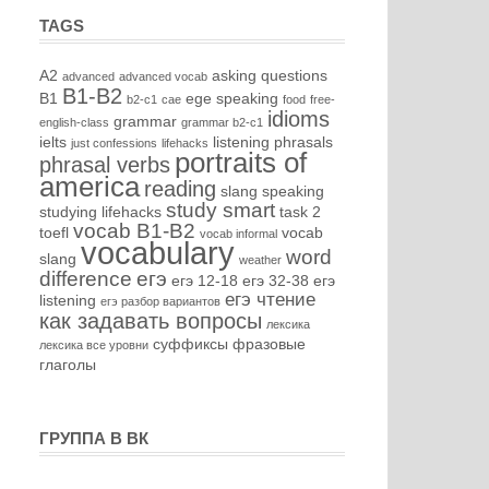
TAGS
A2
asking questions
advanced
advanced vocab
B1-B2
B1
ege speaking
b2-c1
cae
food
free-
idioms
grammar
english-class
grammar b2-c1
ielts
listening
phrasals
just confessions
lifehacks
portraits of
phrasal verbs
america
reading
slang
speaking
study smart
studying lifehacks
task 2
vocab B1-B2
toefl
vocab
vocab informal
vocabulary
word
slang
weather
difference
егэ
егэ 12-18
егэ 32-38
егэ
егэ чтение
listening
егэ разбор вариантов
как задавать вопросы
лексика
суффиксы
фразовые
лексика все уровни
глаголы
ГРУППА В ВК