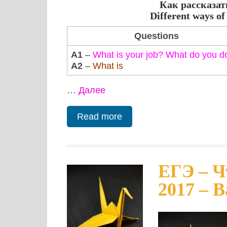
Как рассказат
Different ways of
Questions
А1
–
What is your job? What do you d
A2
–
What is
…
Далее
Read more
ЕГЭ – Ч
2017 – 