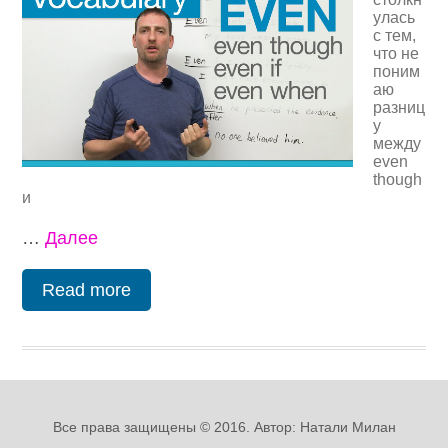
улась
с тем,
что не
поним
аю
разниц
у
между
even
though
и
…
Далее
Read more
Все права защищены © 2016. Автор: Натали Милан