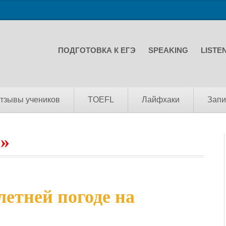
ПОДГОТОВКА К ЕГЭ
SPEAKING
LISTE
тзывы учеников
TOEFL
Лайфхаки
Запи
l»
летней погоде на