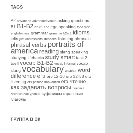
TAGS
A2
asking questions
advanced
advanced vocab
B1-B2
B1
ege speaking
b2-c1
cae
food
free-
idioms
grammar
english-class
grammar b2-c1
ielts
listening
phrasals
just confessions
lifehacks
portraits of
phrasal verbs
america
reading
slang
speaking
study smart
studying lifehacks
task 2
vocab B1-B2
toefl
vocab
vocab informal
vocabulary
word
slang
weather
difference
егэ
егэ 12-18
егэ 32-38
егэ
егэ чтение
listening
егэ разбор вариантов
как задавать вопросы
лексика
суффиксы
фразовые
лексика все уровни
глаголы
ГРУППА В ВК