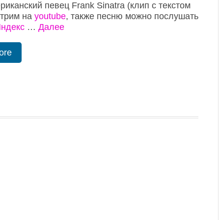
риканский певец Frank Sinatra (клип с текстом
отрим на
youtube
, также песню можно послушать
ндекс
…
Далее
ore