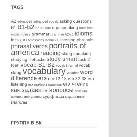
TAGS
A2
asking questions
advanced
advanced vocab
B1-B2
B1
ege speaking
b2-c1
cae
food
free-
idioms
grammar
english-class
grammar b2-c1
ielts
listening
phrasals
just confessions
lifehacks
portraits of
phrasal verbs
america
reading
slang
speaking
study smart
studying lifehacks
task 2
vocab B1-B2
toefl
vocab
vocab informal
vocabulary
word
slang
weather
difference
егэ
егэ 12-18
егэ 32-38
егэ
егэ чтение
listening
егэ разбор вариантов
как задавать вопросы
лексика
суффиксы
фразовые
лексика все уровни
глаголы
ГРУППА В ВК