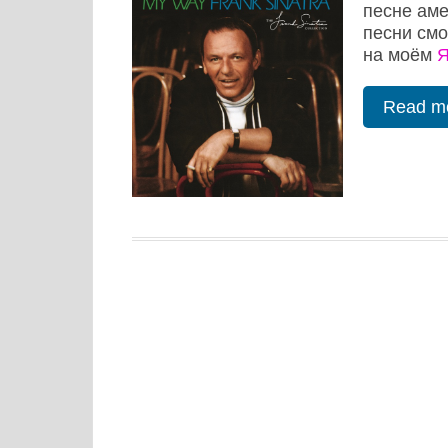
песне аме
песни см
на моём
Я
Read m