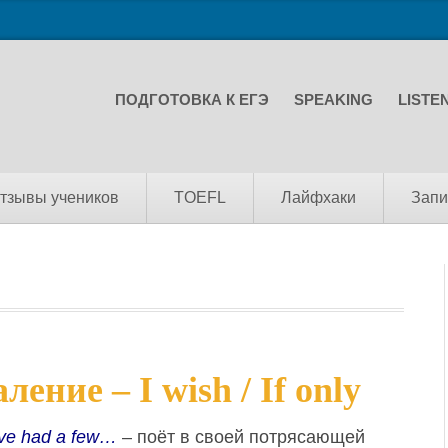
ПОДГОТОВКА К ЕГЭ
SPEAKING
LISTE
тзывы учеников
TOEFL
Лайфхаки
Запи
ние – I wish / If only
’ve had a few…
– поёт в своей потрясающей