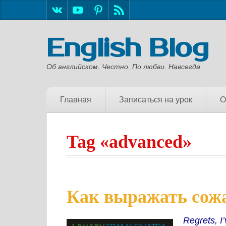
English Blog
Об английском. Честно. По любви. Навсегда
Главная
Записаться на урок
О
Tag «advanced»
Как выражать сожале
Regrets, I