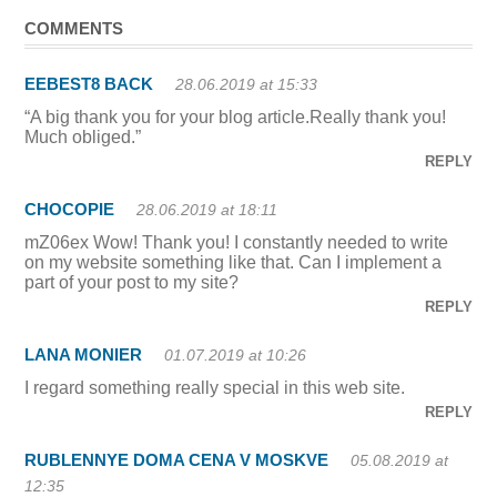
COMMENTS
EEBEST8 BACK
28.06.2019 at 15:33
“A big thank you for your blog article.Really thank you!
Much obliged.”
REPLY
CHOCOPIE
28.06.2019 at 18:11
mZ06ex Wow! Thank you! I constantly needed to write
on my website something like that. Can I implement a
part of your post to my site?
REPLY
LANA MONIER
01.07.2019 at 10:26
I regard something really special in this web site.
REPLY
RUBLENNYE DOMA CENA V MOSKVE
05.08.2019 at
12:35