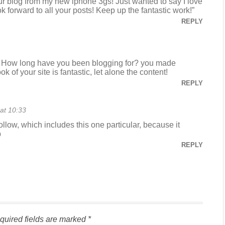
our blog from my new iphone 3gs! Just wanted to say I love
 forward to all your posts! Keep up the fantastic work!”
REPLY
 How long have you been blogging for? you made
k of your site is fantastic, let alone the content!
REPLY
at 10:33
follow, which includes this one particular, because it
b
REPLY
quired fields are marked
*