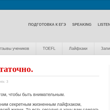
ПОДГОТОВКА К ЕГЭ
SPEAKING
LISTE
тзывы учеников
TOEFL
Лайфхаки
Запи
таточно.
ts: 3
том, чтобы быть внимательным.
одним секретным жизненным лайфхаком,
сей жизни. То есть сегодня я хочу вам сделать