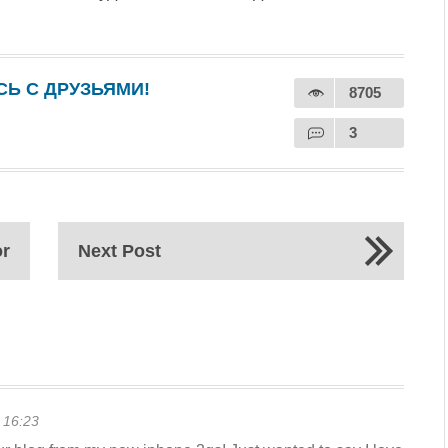
Ь С ДРУЗЬЯМИ!
8705
3
or
Next Post
 16:23