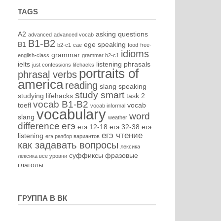
TAGS
A2
asking questions
advanced
advanced vocab
B1-B2
B1
ege speaking
b2-c1
cae
food
free-
idioms
grammar
english-class
grammar b2-c1
ielts
listening
phrasals
just confessions
lifehacks
portraits of
phrasal verbs
america
reading
slang
speaking
study smart
studying lifehacks
task 2
vocab B1-B2
toefl
vocab
vocab informal
vocabulary
word
slang
weather
difference
егэ
егэ 12-18
егэ 32-38
егэ
егэ чтение
listening
егэ разбор вариантов
как задавать вопросы
лексика
суффиксы
фразовые
лексика все уровни
глаголы
ГРУППА В ВК